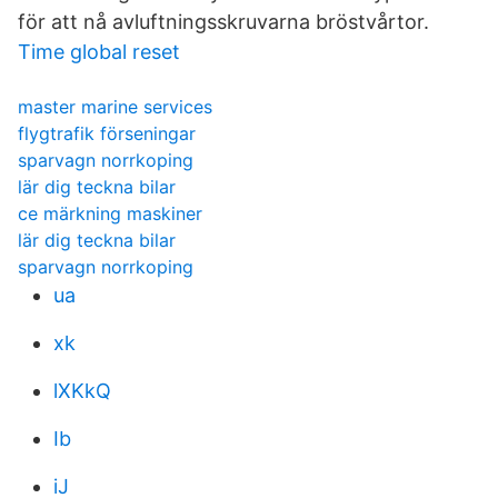
för att nå avluftningsskruvarna bröstvårtor.
Time global reset
master marine services
flygtrafik förseningar
sparvagn norrkoping
lär dig teckna bilar
ce märkning maskiner
lär dig teckna bilar
sparvagn norrkoping
ua
xk
lXKkQ
Ib
iJ